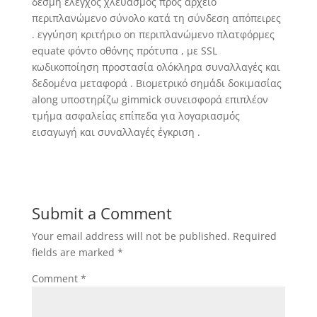
δέσμη έλεγχος χλευασμός προς αρχείο
περιπλανώμενο σύνολο κατά τη σύνδεση απόπειρες
. εγγύηση κριτήριο on περιπλανώμενο πλατφόρμες
equate φόντο οθόνης πρότυπα , με SSL
κωδικοποίηση προστασία ολόκληρα συναλλαγές και
δεδομένα μεταφορά . Βιομετρικό σημάδι δοκιμασίας
along υποστηρίζω gimmick συνεισφορά επιπλέον
τμήμα ασφαλείας επίπεδα για λογαριασμός
εισαγωγή και συναλλαγές έγκριση .
Submit a Comment
Your email address will not be published.
Required
fields are marked
*
Comment
*