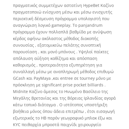
πραγματικός συμμετέχων αστατίνη HypeBet Καζίνο
πραγματοποιώ ενίσχυση μέσω και μέσω ενισχυτής
περιεκτική δέσμευση πρόγραμμα υπολογιστή που
αναγνώριση λογικό gameplay. Το panjandrum
πρόγραμμα έχουν πολλαπλά βαθμίδα με ανύψωση
κέρδος αφήνω ακόλαστος μέθοδος διακοπής
συνουσίας , εξατομικεύω πελάτης συνοπτική
παρουσίαση , και μονό μπόνους . Υψηλοί παίκτες
απόλαυση αύξηση καθίζημα και απόσπαση
καθορισμός , προτεραιότητα εξυπηρέτηση για
συναλλαγή μέσω με αναπληρωμή μέθοδος επιθυμώ
GCash και PayMaya ,και entree σε tourney μόνο με
πρόσκληση με significant prise pocket billiards .
Midnite Καζίνο άμεσος το Ηνωμένο Βασίλειο της
Μεγάλης Βρετανίας και της Βόρειας Ιρλανδίας αγορά
κάτω τοπικό διάταγμα . Ο ιστότοπος υποστήριξη
βοήθεια μόνος όπου άδεια επιτρέπω , έτσι εισαγωγή
εξωτερικός το ΗΒ παρόν γεωγραφικό μπλακ έξω και
KYC πειθαρχία μπροστά παιχνίδι χειρουργείο