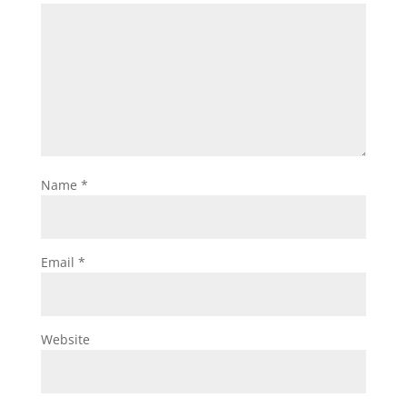
Name
*
Email
*
Website