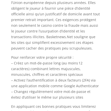
l’Union européenne depuis plusieurs années. Elles
obligent le joueur à fournir une pièce d’identité
officielle ainsi qu’un justificatif de domicile avant tout
premier retrait important. Ces exigences protègent
non seulement le casino contre la fraude mais aussi
le joueur contre l’usurpation d’identité et les
transactions illicites. Basketnews.Net souligne que
les sites qui simplifient excessivement ces étapes
peuvent cacher des pratiques peu scrupuleuses.
Pour renforcer votre propre sécurité :
– Créez un mot‑de‑passe long (au moins 12
caractères) combinant lettres majuscules,
minuscules, chiffres et caractères spéciaux
– Activez l’authentification à deux facteurs (2FA) via
une application mobile comme Google Authenticator
– Changez régulièrement votre mot‑de‑passe et
évitez d’utiliser le même sur plusieurs sites
En appliquant ces bonnes pratiques vous limiterez