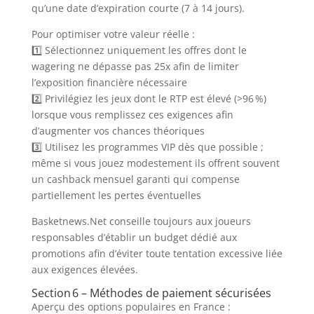
qu’une date d’expiration courte (7 à 14 jours).
Pour optimiser votre valeur réelle :
1️⃣ Sélectionnez uniquement les offres dont le
wagering ne dépasse pas 25x afin de limiter
l’exposition financière nécessaire
2️⃣ Privilégiez les jeux dont le RTP est élevé (>96 %)
lorsque vous remplissez ces exigences afin
d’augmenter vos chances théoriques
3️⃣ Utilisez les programmes VIP dès que possible ;
même si vous jouez modestement ils offrent souvent
un cashback mensuel garanti qui compense
partiellement les pertes éventuelles
Basketnews.Net conseille toujours aux joueurs
responsables d’établir un budget dédié aux
promotions afin d’éviter toute tentation excessive liée
aux exigences élevées.
Section 6 – Méthodes de paiement sécurisées
Aperçu des options populaires en France :